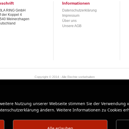
schrift
Informationen
LA RING GmbH
Datenschutzerklärung
f der Koppel 4
Impressum
540 Meinerzhagen
Über uns
utschland
Unsere AGB
Copyright © 2014 - Alle Rechte vorbehalten
 weitere Nutzung unserer Webseite stimmen Sie der Verwendung vo
Datenschutzerklärung ändern. Weitere Informationen zu Cookies erh
Alle erlauben