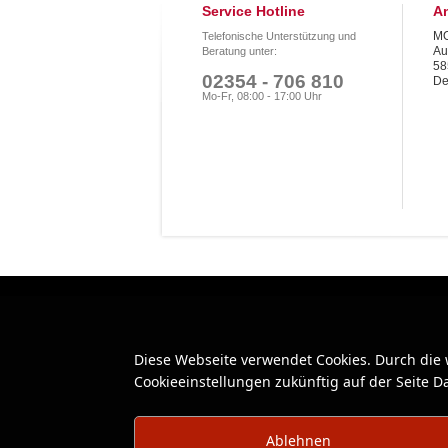
Service Hotline
An
MO
Telefonische Unterstützung und
Au
Beratung unter:
58
02354 - 706 810
De
Mo-Fr, 08:00 - 17:00 Uhr
Diese Webseite verwendet Cookies. Durch die
Cookieeinstellungen zukünftig auf der Seite 
Ablehnen