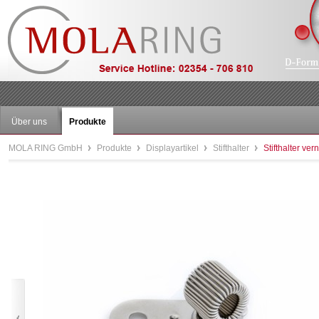
Über uns
Produkte
MOLA RING GmbH
Produkte
Displayartikel
Stifthalter
Stifthalter ver