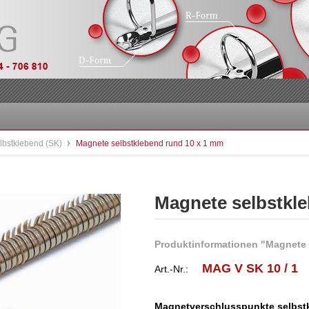
lbstklebend (SK)
Magnete selbstklebend rund 10 x 1 mm
Magnete selbstkl
Produktinformationen "Magnete 
MAG V SK 10 / 1
Art.-Nr.:
Magnetverschlusspunkte selbst