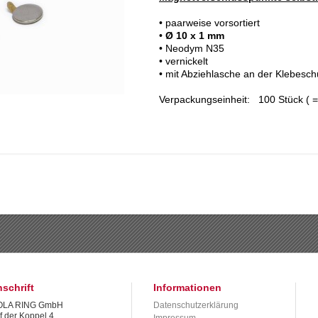
• paarweise vorsortiert
•
Ø 10 x 1 mm
• Neodym N35
• vernickelt
• mit Abziehlasche an der Klebeschu
Verpackungseinheit: 100 Stück ( =
schrift
Informationen
LA RING GmbH
Datenschutzerklärung
f der Koppel 4