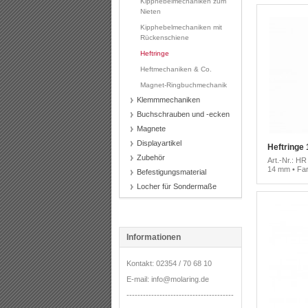
Kipphebelmechaniken zum
Nieten
Kipphebelmechaniken mit
Rückenschiene
Heftringe
Heftmechaniken & Co.
Magnet-Ringbuchmechanik
Klemmmechaniken
Buchschrauben und -ecken
Magnete
Displayartikel
Heftringe 
Zubehör
Art.-Nr.: HR
14 mm • Far
Befestigungsmaterial
Locher für Sondermaße
Informationen
Kontakt: 02354 / 70 68 10
E-mail: info@molaring.de
---------------------------------------