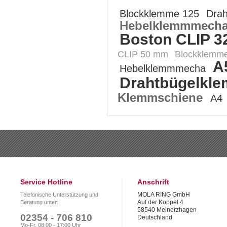
Blockklemme 125
Dra
Hebelklemmmech
Boston CLIP 3
CLIP 50 mm
Blockklemm
A
Hebelklemmmecha
Drahtbügelkl
Klemmschiene
A4
Service Hotline
Anschrift
MOLA RING GmbH
Telefonische Unterstützung und
Auf der Koppel 4
Beratung unter:
58540 Meinerzhagen
02354 - 706 810
Deutschland
Mo-Fr, 08:00 - 17:00 Uhr