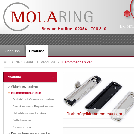
Über uns
Produkte
MOLA RING GmbH
Produkte
Klemmmechaniken
Produkte
Abheftmechaniken
Klemmmechaniken
Drahtbügel-Klemmmechaniken
Blockklemmer / Papierklemmer
Hebelklemmmechaniken
Zettelklemmen
Klemmschienen
Buchschrauben und -ecken